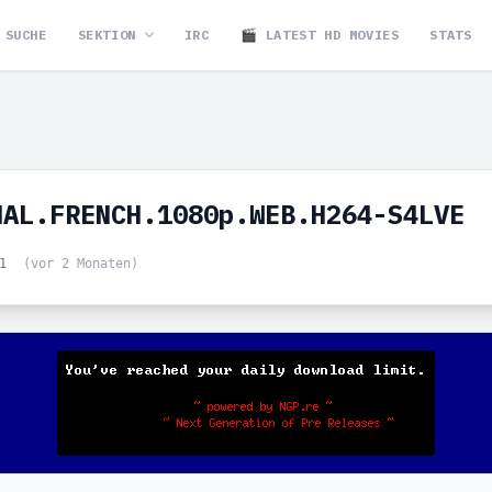
SUCHE
SEKTION
IRC
🎬 LATEST HD MOVIES
STATS
NAL.FRENCH.1080p.WEB.H264-S4LVE
01
(vor 2 Monaten)