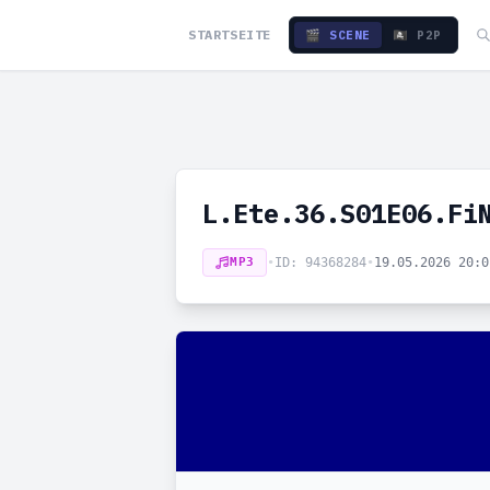
STARTSEITE
🎬 SCENE
🏴‍☠️ P2P
L.Ete.36.S01E06.Fi
MP3
•
ID: 94368284
•
19.05.2026 20: