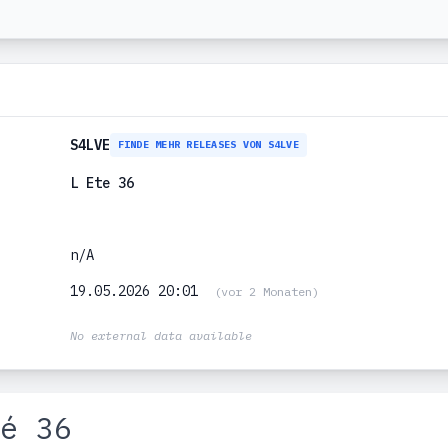
S4LVE
FINDE MEHR RELEASES VON S4LVE
L Ete 36
n/A
19.05.2026 20:01
(vor 2 Monaten)
No external data available
é 36