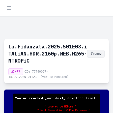
La.Fidanzata.2025.S01E03.i
TALiAN.HDR.2160p.WEB.H265-
Copy
NTROPiC
MP3
•
ID: 77749097
•
14.09.2025 01:23
(vor 10 Monaten)