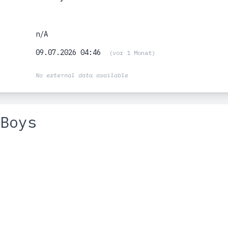
n/A
09.07.2026 04:46
(vor 1 Monat)
No external data available
Boys