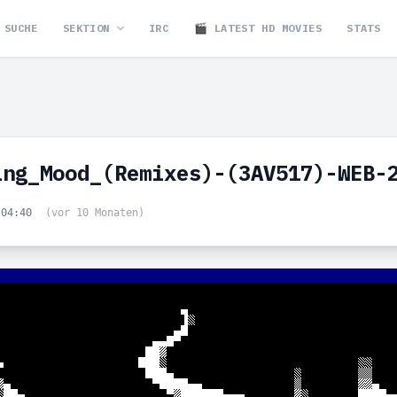
SUCHE
SEKTION
IRC
🎬 LATEST HD MOVIES
STATS
ing_Mood_(Remixes)-(3AV517)-WEB-
 04:40
(vor 10 Monaten)