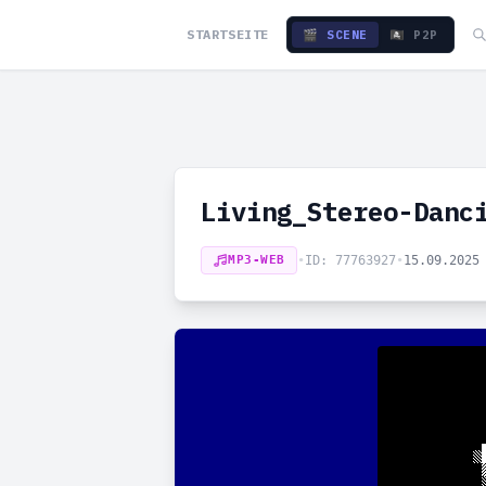
STARTSEITE
🎬 SCENE
🏴‍☠️ P2P
Living_Stereo-Danc
MP3-WEB
•
ID: 77763927
•
15.09.2025