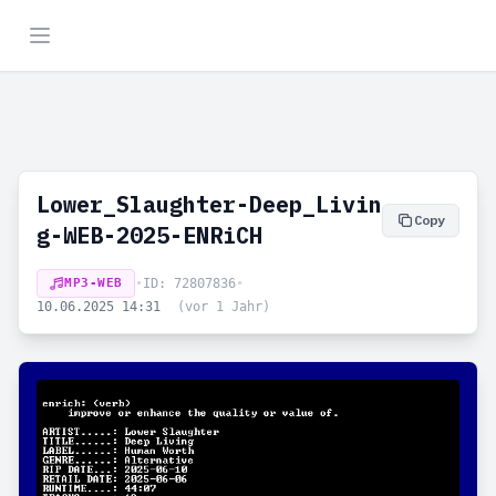
Lower_Slaughter-Deep_Livin
Copy
g-WEB-2025-ENRiCH
MP3-WEB
•
ID: 72807836
•
10.06.2025 14:31
(vor 1 Jahr)