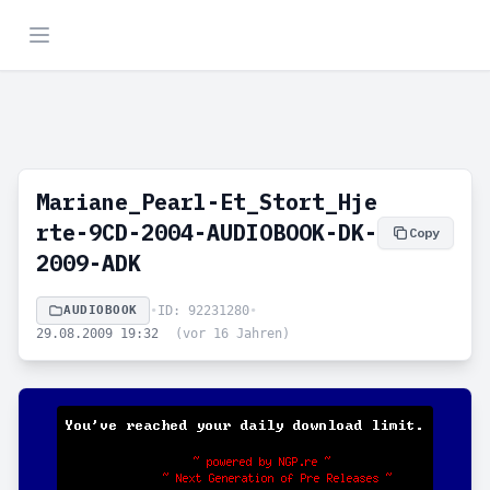
Mariane_Pearl-Et_Stort_Hje
rte-9CD-2004-AUDIOBOOK-DK-
Copy
2009-ADK
AUDIOBOOK
•
ID: 92231280
•
29.08.2009 19:32
(vor 16 Jahren)