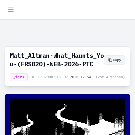
Matt_Altman-What_Haunts_Yo
Copy
u-(FRS020)-WEB-2026-PTC
MP3
•
ID: 96028802
•
09.07.2026 12:54
(vor 4 Wochen)