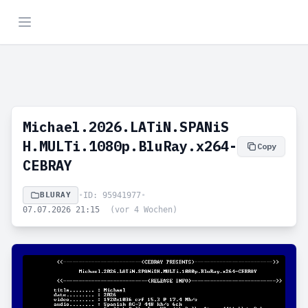
Michael.2026.LATiN.SPANiS
H.MULTi.1080p.BluRay.x264-
Copy
CEBRAY
BLURAY
•
ID: 95941977
•
07.07.2026 21:15
(vor 4 Wochen)