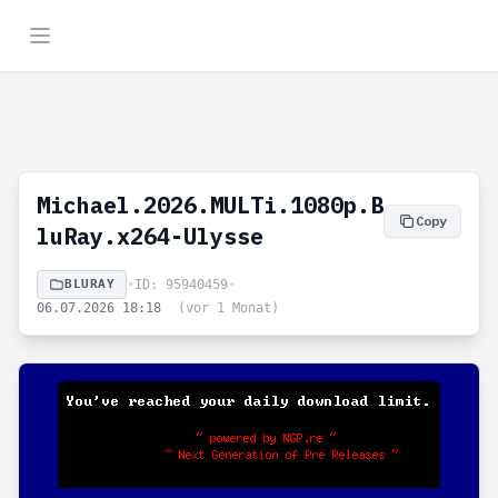
Michael.2026.MULTi.1080p.B
Copy
luRay.x264-Ulysse
BLURAY
•
ID: 95940459
•
06.07.2026 18:18
(vor 1 Monat)