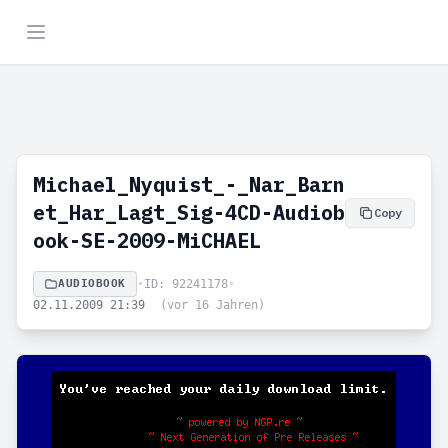
Michael_Nyquist_-_Nar_Barn
et_Har_Lagt_Sig-4CD-Audiob
Copy
ook-SE-2009-MiCHAEL
AUDIOBOOK
•
ID: 92241178
•
02.11.2009 21:39
(vor 16 Jahren)