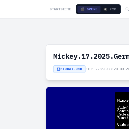
STARTSEITE
🎬 SCENE
🏴‍☠️ P2P
Mickey.17.2025.Ger
BLURAY-UHD
•
ID: 77851933
•
20.09.2