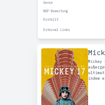
Genre
NGP-Bewertung
Erstellt
External Links
Mick
Mickey 
außerge
ultimat
indem e