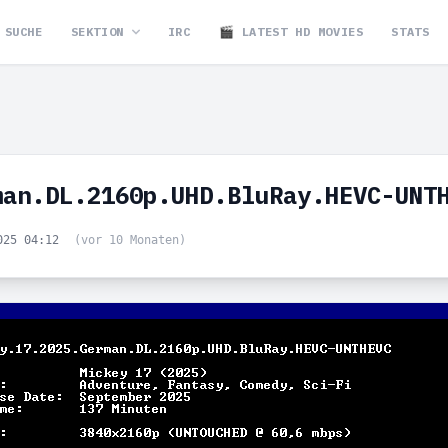
SUCHE
SEKTION
IRC
🎬 LATEST HD MOVIES
STATS
man.DL.2160p.UHD.BluRay.HEVC-UNT
025 04:12
(vor 10 Monaten)