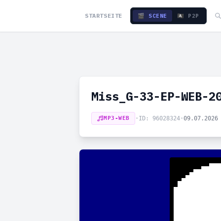
STARTSEITE
🎬 SCENE
🏴‍☠️ P2P
Miss_G-33-EP-WEB-2
MP3-WEB
•
ID: 96028324
•
09.07.2026