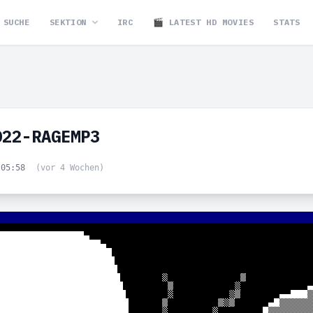
SUCHE
SEKTION
IRC
🎬 LATEST HD MOVIES
STATS
022-RAGEMP3
 05:58
(vor 4 Wochen)