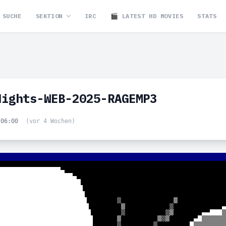
SUCHE
SEKTION
IRC
🎬 LATEST HD MOVIES
STATS
Nights-WEB-2025-RAGEMP3
 06:00
(vor 4 Wochen)