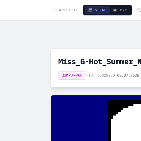
STARTSEITE
🎬 SCENE
🏴‍☠️ P2P
Miss_G-Hot_Summer_
MP3-WEB
•
ID: 96028329
•
09.07.2026