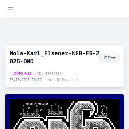
Mola-Karl_Elsener-WEB-FR-2
Copy
025-OND
MP3-WEB
•
ID: 78850134
•
03.10.2025 16:57
(vor 10 Monaten)