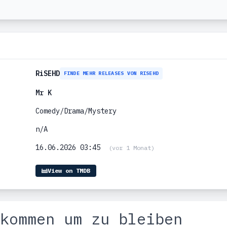
RiSEHD
FINDE MEHR RELEASES VON RISEHD
Mr K
Comedy/Drama/Mystery
n/A
16.06.2026 03:45
(vor 1 Monat)
View on TMDB
kommen um zu bleiben