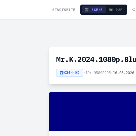
STARTSEITE
🎬 SCENE
🏴‍☠️ P2P
Mr.K.2024.1080p.Bl
X264-HD
•
ID: 95890295
•
16.06.2026