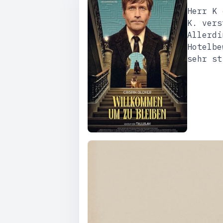
Herr K 
K. vers
Allerdi
Hotelbe
sehr st