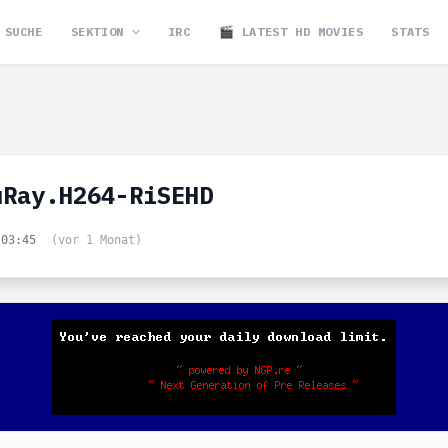
SUCHE
SEKTION
IRC
🎬 LATEST HD MOVIES
STATS
uRay.H264-RiSEHD
 03:45
(vor 1 Monat)