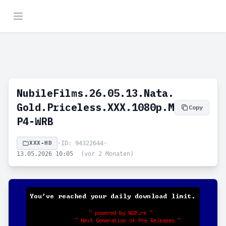
NubileFilms.26.05.13.Nata.
Gold.Priceless.XXX.1080p.M
Copy
P4-WRB
XXX-HD
•
ID: 94322644
•
13.05.2026 10:05
(vor 2 Monaten)