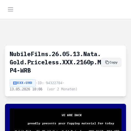
NubileFilms.26.05.13.Nata.
Gold.Priceless.XXX.2160p.M
Copy
P4-WRB
XXX-UHD
•
ID: 94322784
•
13.05.2026 10:06
(vor 2 Monaten)