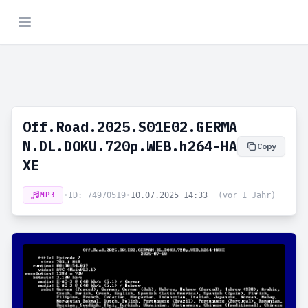
Off.Road.2025.S01E02.GERMA
N.DL.DOKU.720p.WEB.h264-HA
Copy
XE
MP3
•
ID: 74970519
•
10.07.2025 14:33
(vor 1 Jahr)