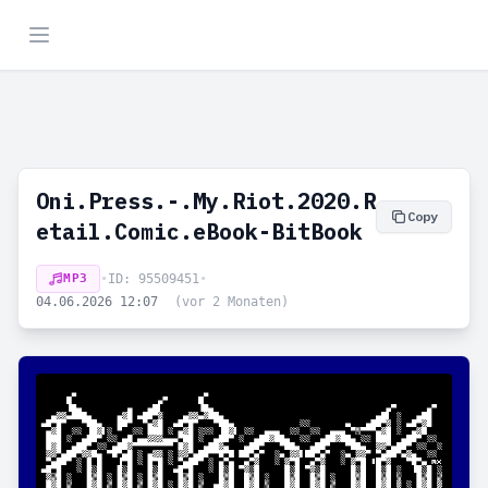
Oni.Press.-.My.Riot.2020.R
Copy
etail.Comic.eBook-BitBook
MP3
•
ID: 95509451
•
04.06.2026 12:07
(vor 2 Monaten)