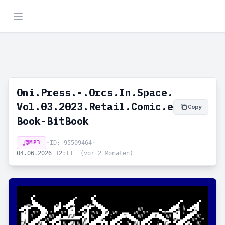
Oni.Press.-.Orcs.In.Space.
Vol.03.2023.Retail.Comic.e
Copy
Book-BitBook
MP3
•
ID: 95509464
•
04.06.2026 12:11
(vor 2 Monaten)