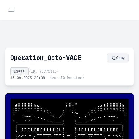
Operation_Octo-VACE
Copy
XXX
•
ID: 77775117
•
15.09.2025 22:38
(vor 10 Monaten)