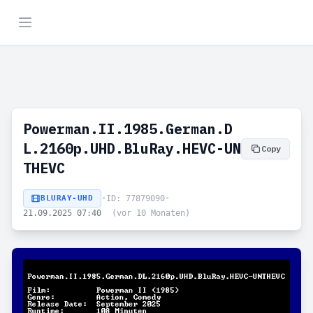
Powerman.II.1985.German.D
L.2160p.UHD.BluRay.HEVC-UN
Copy
THEVC
BLURAY-UHD
•
ID: 77879090
•
21.09.2025 07:40
(vor 10 Monaten)