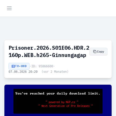
Prisoner.2026.S01E06.HDR.2
Copy
160p.WEB.h265-Ginnungagap
TV-UHD
•
ID: 95866600
•
07.06.2026 20:20
(vor 2 Monaten)