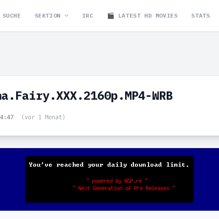
SUCHE
SEKTION
IRC
🎬 LATEST HD MOVIES
STATS
na.Fairy.XXX.2160p.MP4-WRB
04:47
(vor 1 Monat)