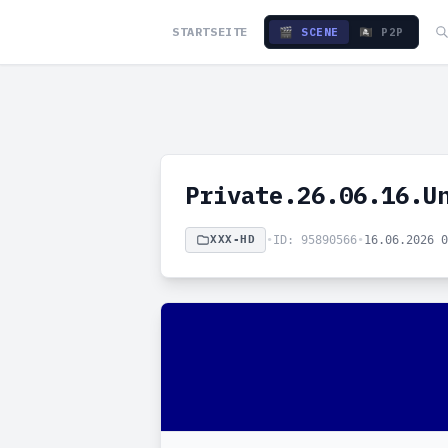
STARTSEITE
🎬 SCENE
🏴‍☠️ P2P
Private.26.06.16.U
XXX-HD
•
ID: 95890566
•
16.06.2026 