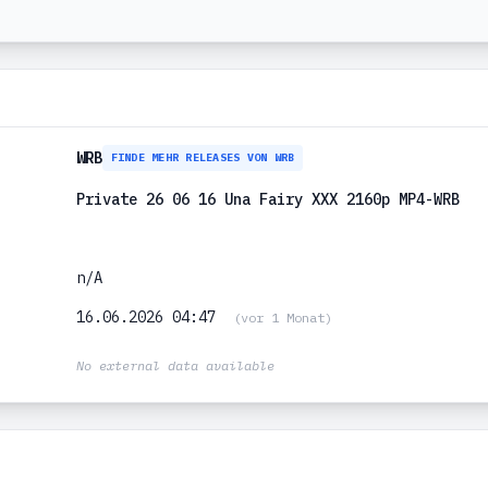
WRB
FINDE MEHR RELEASES VON WRB
Private 26 06 16 Una Fairy XXX 2160p MP4-WRB
n/A
16.06.2026 04:47
(vor 1 Monat)
No external data available