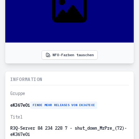
NFO-Farben tauschen
INFORMATION
Gruppe
eK367eOi
FINDE MEHR RELEASES VON EK367EOI
Titel
R3Q-Server 84 234 228 7 - shut_down_MrPre_(72)-
eK367eOi