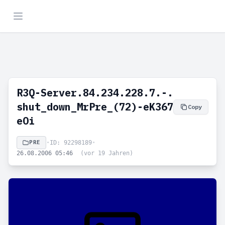
R3Q-Server.84.234.228.7.-.
shut_down_MrPre_(72)-eK367
Copy
eOi
PRE
•
ID: 92298189
•
26.08.2006 05:46
(vor 19 Jahren)