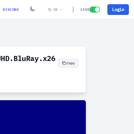
Login
DISCORD
DE
LIVE
UHD.BluRay.x26
Copy