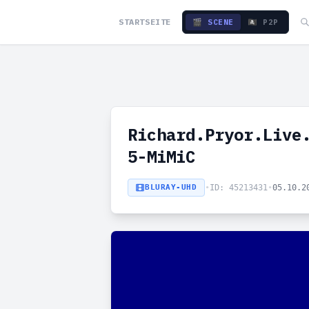
STARTSEITE
🎬 SCENE
🏴‍☠️ P2P
Richard.Pryor.Live
5-MiMiC
BLURAY-UHD
•
ID: 45213431
•
05.10.2