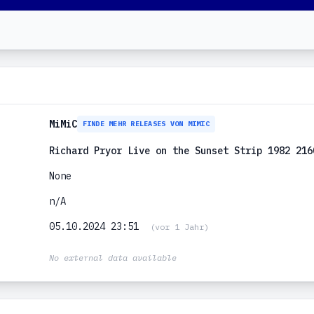
MiMiC
FINDE MEHR RELEASES VON MIMIC
Richard Pryor Live on the Sunset Strip 1982 216
None
n/A
05.10.2024 23:51
(vor 1 Jahr)
No external data available