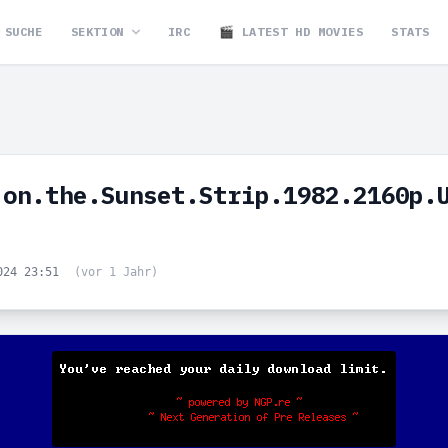
SUCHE
SEKTION
IRC
🎬 LATEST HD MOVIES
STATS
.on.the.Sunset.Strip.1982.2160p.
024 23:51
(vor 1 Jahr)