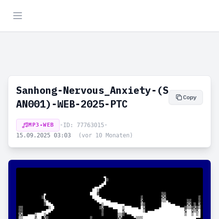
Sanhong-Nervous_Anxiety-(S
Copy
AN001)-WEB-2025-PTC
MP3-WEB
•
ID: 77763015
•
15.09.2025 03:03
(vor 10 Monaten)