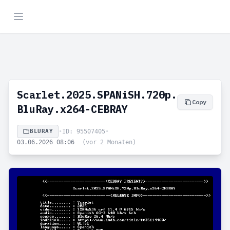
Scarlet.2025.SPANiSH.720p.
Copy
BluRay.x264-CEBRAY
BLURAY
•
ID: 95507405
•
03.06.2026 08:06
(vor 2 Monaten)