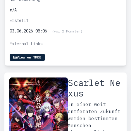
n/A
Erstellt
03.06.2026 08:06
(vor 2 Monaten)
External Links
View on TMDB
Scarlet Ne
xus
In einer weit
entfernten Zukunft
werden bestimmten
Menschen