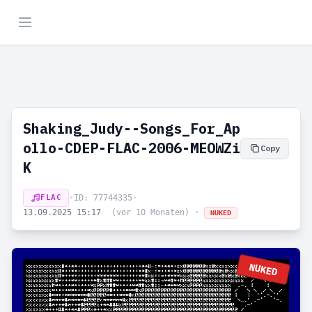
Shaking_Judy--Songs_For_Ap
ollo-CDEP-FLAC-2006-MEOWZi
Copy
K
FLAC
•
ID: 77744335
•
13.09.2025 15:17
(vor 10 Monaten)
•
NUKED
NUKED