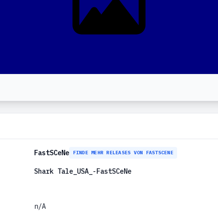
FastSCeNe
FINDE MEHR RELEASES VON FASTSCENE
Shark Tale_USA_-FastSCeNe
n/A