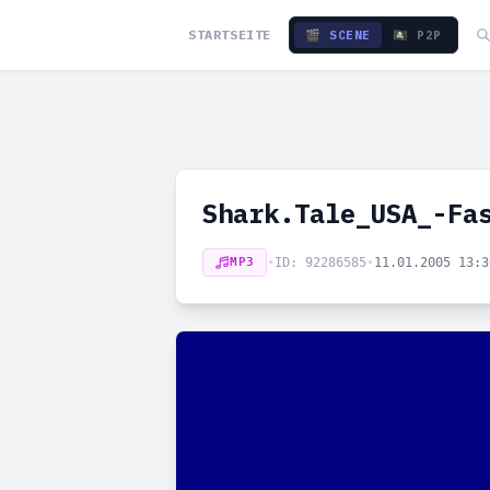
STARTSEITE
🎬 SCENE
🏴‍☠️ P2P
Shark.Tale_USA_-Fa
MP3
•
ID: 92286585
•
11.01.2005 13: