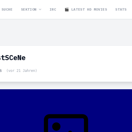
SUCHE
SEKTION
IRC
🎬 LATEST HD MOVIES
STATS
stSCeNe
36
(vor 21 Jahren)