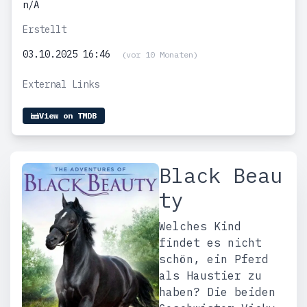
n/A
Erstellt
03.10.2025 16:46
(vor 10 Monaten)
External Links
View on TMDB
Black Beau
ty
Welches Kind
findet es nicht
schön, ein Pferd
als Haustier zu
haben? Die beiden