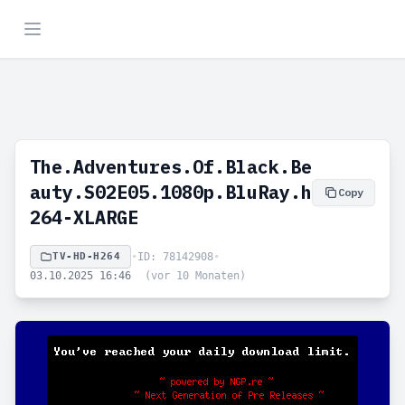
The.Adventures.Of.Black.Be
auty.S02E05.1080p.BluRay.h
Copy
264-XLARGE
TV-HD-H264
•
ID: 78142908
•
03.10.2025 16:46
(vor 10 Monaten)