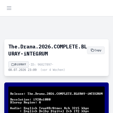
The.Drama.2026.COMPLETE.BL
Copy
URAY-iNTEGRUM
BLURAY
•
ID: 96027897
•
08.07.2026 23:09
(vor 4 Wochen)