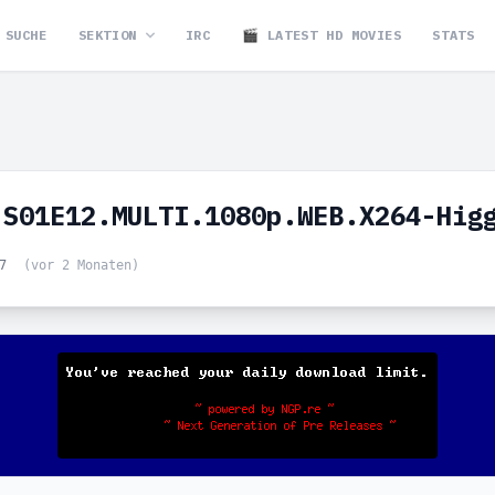
SUCHE
SEKTION
IRC
🎬 LATEST HD MOVIES
STATS
.S01E12.MULTI.1080p.WEB.X264-Hig
27
(vor 2 Monaten)