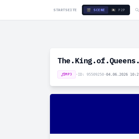
STARTSEITE
🎬 SCENE
🏴‍☠️ P2P
The.King.of.Queens
MP3
•
ID: 95509250
•
04.06.2026 10: