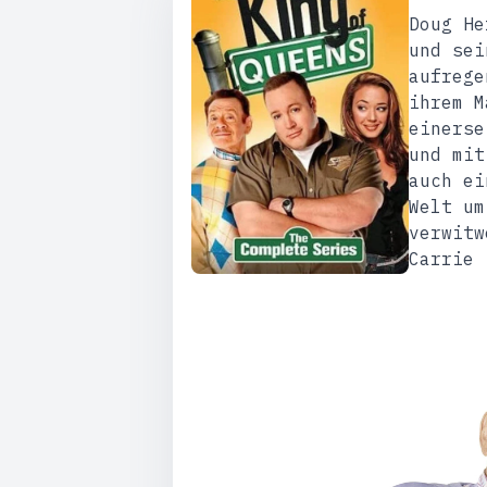
Doug He
und sei
aufrege
ihrem M
einerse
und mit
auch ei
Welt um
verwitw
Carrie 