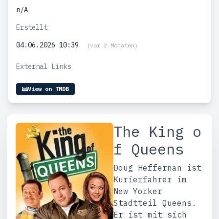
n/A
Erstellt
04.06.2026 10:39
(vor 2 Monaten)
External Links
View on TMDB
The King o
f Queens
Doug Heffernan ist
Kurierfahrer im
New Yorker
Stadtteil Queens.
Er ist mit sich