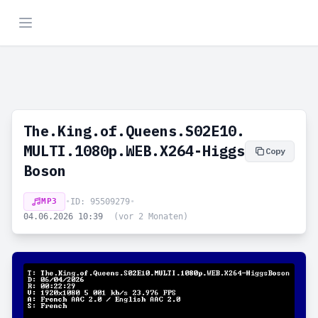
The.King.of.Queens.S02E10.
MULTI.1080p.WEB.X264-Higgs
Copy
Boson
MP3
•
ID: 95509279
•
04.06.2026 10:39
(vor 2 Monaten)