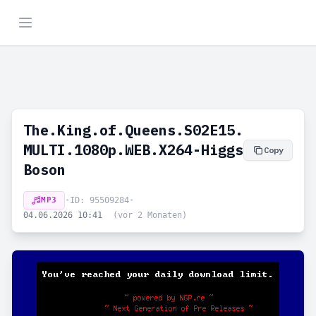
The.King.of.Queens.S02E15.
MULTI.1080p.WEB.X264-Higgs
Copy
Boson
MP3
•
ID: 95509284
•
04.06.2026 10:41
(vor 2 Monaten)