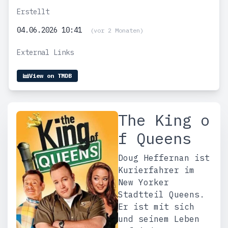
Erstellt
04.06.2026 10:41
(vor 2 Monaten)
External Links
View on TMDB
The King o
f Queens
Doug Heffernan ist
Kurierfahrer im
New Yorker
Stadtteil Queens.
Er ist mit sich
und seinem Leben