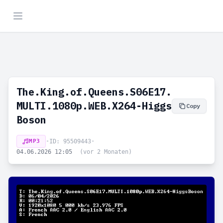
The.King.of.Queens.S06E17.
MULTI.1080p.WEB.X264-Higgs
Copy
Boson
MP3
•
ID: 95509443
•
04.06.2026 12:05
(vor 2 Monaten)