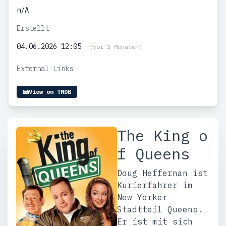
n/A
Erstellt
04.06.2026 12:05
(vor 2 Monaten)
External Links
View on TMDB
The King o
f Queens
Doug Heffernan ist
Kurierfahrer im
New Yorker
Stadtteil Queens.
Er ist mit sich