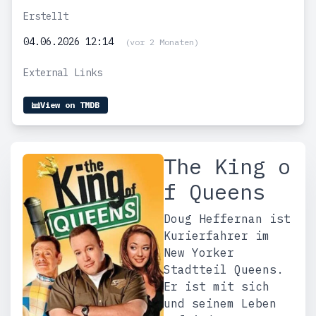
Erstellt
04.06.2026 12:14
(vor 2 Monaten)
External Links
View on TMDB
The King o
f Queens
Doug Heffernan ist
Kurierfahrer im
New Yorker
Stadtteil Queens.
Er ist mit sich
und seinem Leben