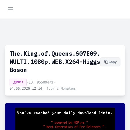
The.King.of.Queens.S07E09.
MULTI.1080p.WEB.X264-Higgs
Copy
Boson
MP3
•
ID: 95509473
•
04.06.2026 12:14
(vor 2 Monaten)