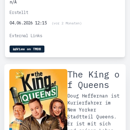
n/A
Erstellt
04.06.2026 12:15
(vor 2 Monaten)
External Links
View on TMDB
The King o
f Queens
Doug Heffernan ist
Kurierfahrer im
New Yorker
Stadtteil Queens.
Er ist mit sich