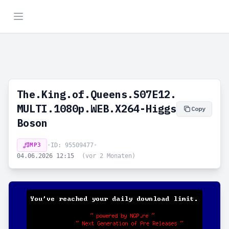
The.King.of.Queens.S07E12.
MULTI.1080p.WEB.X264-Higgs
Copy
Boson
MP3
•
ID: 95509477
•
04.06.2026 12:15
(vor 2 Monaten)