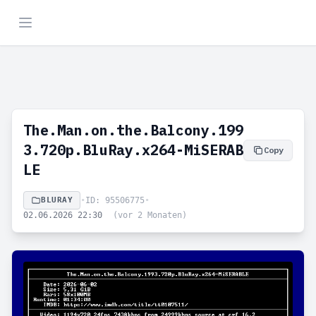
The.Man.on.the.Balcony.199
3.720p.BluRay.x264-MiSERAB
Copy
LE
BLURAY
•
ID: 95506775
•
02.06.2026 22:30
(vor 2 Monaten)