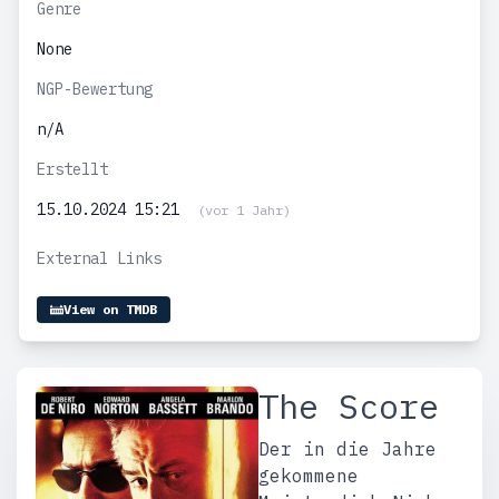
Genre
None
NGP-Bewertung
n/A
Erstellt
15.10.2024 15:21
(vor 1 Jahr)
External Links
View on TMDB
The Score
Der in die Jahre
gekommene