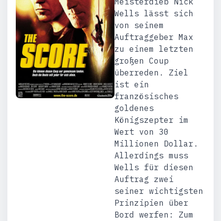
Meisterdieb Nick
Wells lässt sich
von seinem
Auftraggeber Max
zu einem letzten
großen Coup
überreden. Ziel
ist ein
französisches
goldenes
Königszepter im
Wert von 30
Millionen Dollar.
Allerdings muss
Wells für diesen
Auftrag zwei
seiner wichtigsten
Prinzipien über
Bord werfen: Zum