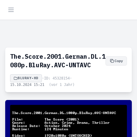
The.Score.2001.German.DL.1
Copy
080p.BluRay.AVC-UNTAVC
BLURAY-HD
•
ID: 45328154
•
15.10.2024 15:21
(vor 1 Jahr)