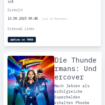
n/A
Erstellt
13.09.2025 09:48
(vor 10 Monaten)
External Links
View on TMDB
Die Thunde
rmans: Und
ercover
Nach Jahren als
erfolgreiche
Superhelden
erhalten Phoebe