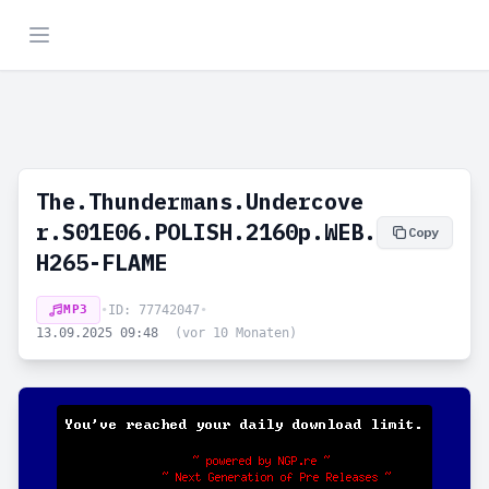
The.Thundermans.Undercove
r.S01E06.POLISH.2160p.WEB.
Copy
H265-FLAME
MP3
•
ID: 77742047
•
13.09.2025 09:48
(vor 10 Monaten)