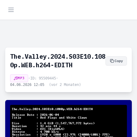
The.Valley.2024.S03E10.108
Copy
0p.WEB.h264-EDITH
MP3
•
ID: 95509445
•
04.06.2026 12:05
(vor 2 Monaten)