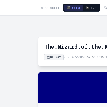
STARTSEITE
🎬 SCENE
🏴‍☠️ P2P
The.Wizard.of.the.
BLURAY
•
ID: 95506803
•
02.06.2026 