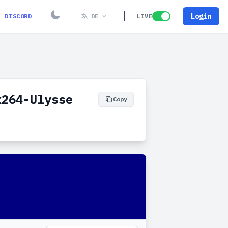
Login
DISCORD
DE
LIVE
x264-Ulysse
Copy