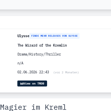
Ulysse
FINDE MEHR RELEASES VON ULYSSE
The Wizard of the Kremlin
Drama/History/Thriller
n/A
02.06.2026 22:43
(vor 2 Monaten)
View on TMDB
Magier im Kreml