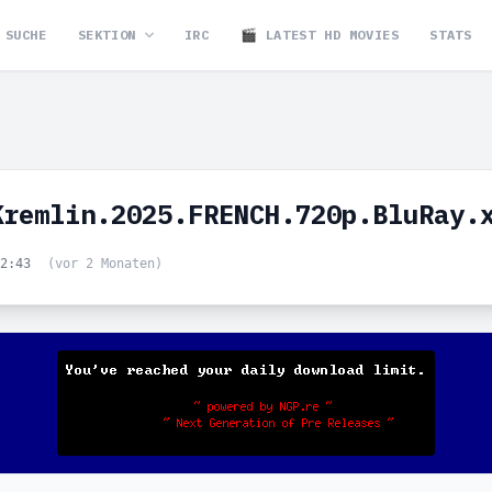
SUCHE
SEKTION
IRC
🎬 LATEST HD MOVIES
STATS
Kremlin.2025.FRENCH.720p.BluRay.
22:43
(vor 2 Monaten)