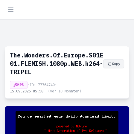
The.Wonders.Of.Europe.S01E
01.FLEMISH.1080p.WEB.h264-
Copy
TRIPEL
MP3
•
ID: 77764740
•
15.09.2025 05:58
(vor 10 Monaten)