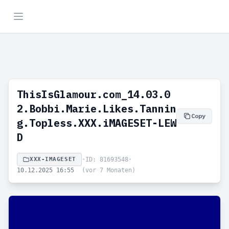
ThisIsGlamour.com_14.03.0
2.Bobbi.Marie.Likes.Tannin
Copy
g.Topless.XXX.iMAGESET-LEW
D
XXX-IMAGESET
•
ID: 81693548
•
10.12.2025 16:55
(vor 7 Monaten)