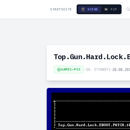
STARTSEITE
🎬 SCENE
🏴‍☠️ P2P
Top.Gun.Hard.Lock.
GAMES-PS3
•
ID: 57708971
•
28.08.20