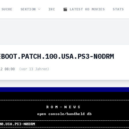
SUCHE
SEKTION
IRC
🎬 LATEST HD MOVIES
STATS
EBOOT.PATCH.100.USA.PS3-N0DRM
12 08:00
(vor 13 Jahren)