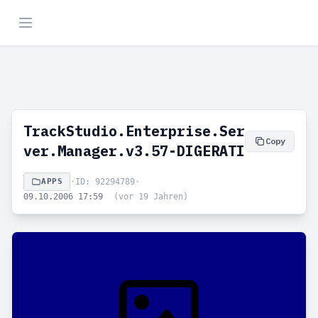
TrackStudio.Enterprise.Ser
Copy
ver.Manager.v3.57-DIGERATI
APPS
•
ID: 92294789
•
09.10.2006 17:59
(vor 19 Jahren)