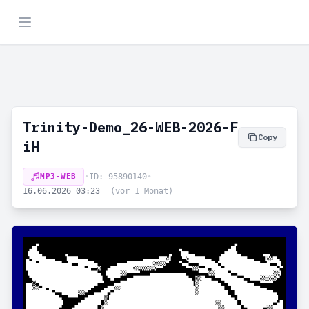
Trinity-Demo_26-WEB-2026-F
Copy
iH
MP3-WEB
•
ID: 95890140
•
16.06.2026 03:23
(vor 1 Monat)