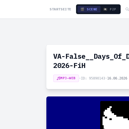
STARTSEITE
🎬 SCENE
🏴‍☠️ P2P
VA-False__Days_Of_
2026-FiH
MP3-WEB
•
ID: 95890143
•
16.06.2026