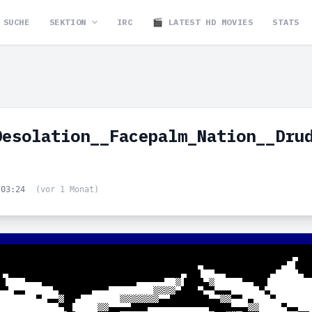
SUCHE
SEKTION
IRC
🎬 LATEST HD MOVIES
STATS
Desolation__Facepalm_Nation__Dru
 03:24
(vor 1 Monat)