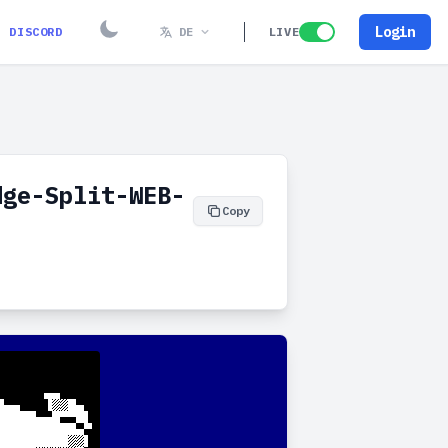
Login
DISCORD
DE
LIVE
dge-Split-WEB-
Copy