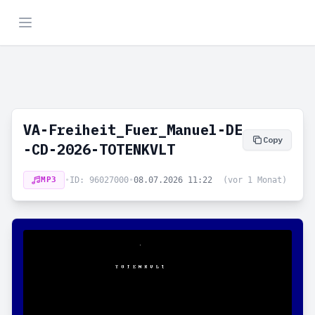
VA-Freiheit_Fuer_Manuel-DE
Copy
-CD-2026-TOTENKVLT
MP3
•
ID: 96027000
•
08.07.2026 11:22
(vor 1 Monat)